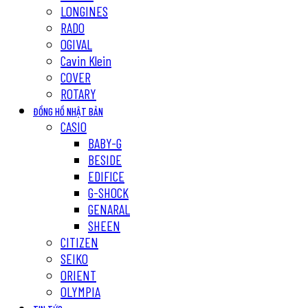
LONGINES
RADO
OGIVAL
Cavin Klein
COVER
ROTARY
ĐỒNG HỒ NHẬT BẢN
CASIO
BABY-G
BESIDE
EDIFICE
G-SHOCK
GENARAL
SHEEN
CITIZEN
SEIKO
ORIENT
OLYMPIA