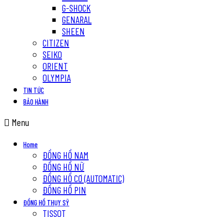
G-SHOCK
GENARAL
SHEEN
CITIZEN
SEIKO
ORIENT
OLYMPIA
TIN TỨC
BẢO HÀNH
Menu
Home
ĐỒNG HỒ NAM
ĐỒNG HỒ NỮ
ĐỒNG HỒ CƠ (AUTOMATIC)
ĐỒNG HỒ PIN
ĐỒNG HỒ THỤY SỸ
TISSOT