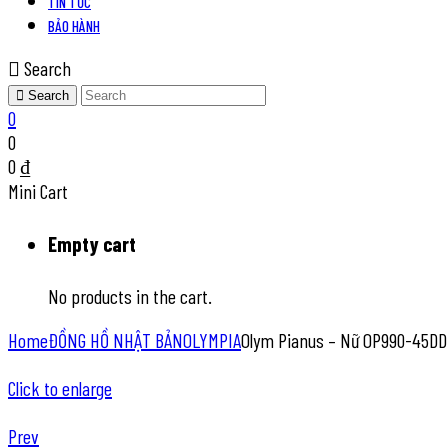
TIN TỨC
BẢO HÀNH
Search
Search
0
0
0
₫
Mini Cart
Empty cart
No products in the cart.
Home
ĐỒNG HỒ NHẬT BẢN
OLYMPIA
Olym Pianus – Nữ OP990-45D
Click to enlarge
Prev