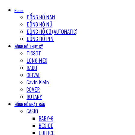
Home
ĐỒNG HỒ NAM
ĐỒNG HỒ NỮ
ĐỒNG HỒ CƠ (AUTOMATIC)
ĐỒNG HỒ PIN
ĐỒNG HỒ THỤY SỸ
TISSOT
LONGINES
RADO
OGIVAL
Cavin Klein
COVER
ROTARY
ĐỒNG HỒ NHẬT BẢN
CASIO
BABY-G
BESIDE
EDIFICE