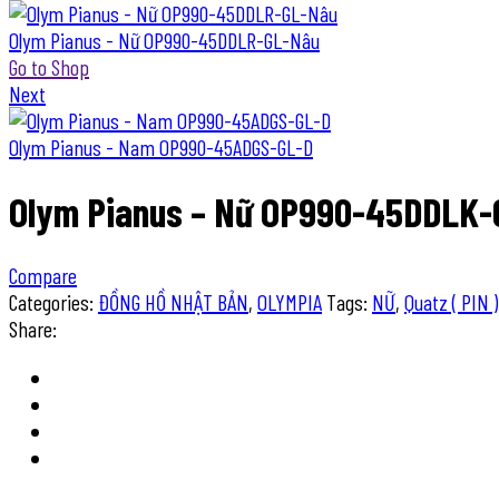
Olym Pianus - Nữ OP990-45DDLR-GL-Nâu
Go to Shop
Next
Olym Pianus - Nam OP990-45ADGS-GL-D
Olym Pianus – Nữ OP990-45DDLK-
Compare
Categories:
ĐỒNG HỒ NHẬT BẢN
,
OLYMPIA
Tags:
NỮ
,
Quatz ( PIN )
Share: