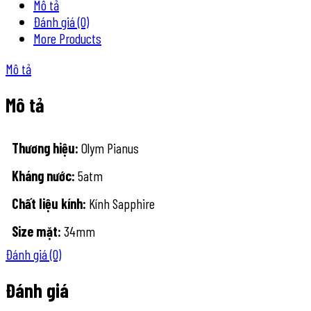
Mô tả
Đánh giá (0)
More Products
Mô tả
Mô tả
Thương hiệu:
Olym Pianus
Kháng nước:
5atm
Chất liệu kính:
Kính Sapphire
Size mặt:
34mm
Đánh giá (0)
Đánh giá