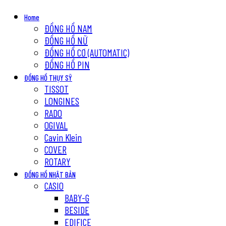
Home
ĐỒNG HỒ NAM
ĐỒNG HỒ NỮ
ĐỒNG HỒ CƠ (AUTOMATIC)
ĐỒNG HỒ PIN
ĐỒNG HỒ THỤY SỸ
TISSOT
LONGINES
RADO
OGIVAL
Cavin Klein
COVER
ROTARY
ĐỒNG HỒ NHẬT BẢN
CASIO
BABY-G
BESIDE
EDIFICE