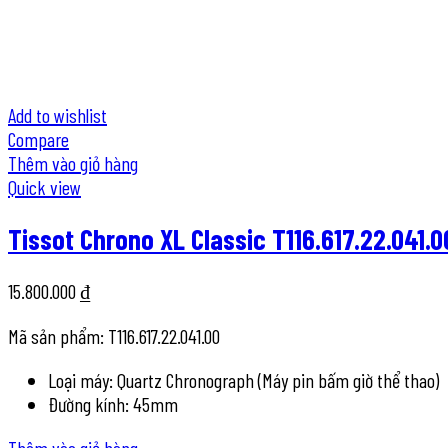
Add to wishlist
Compare
Thêm vào giỏ hàng
Quick view
Tissot Chrono XL Classic T116.617.22.041.0
15.800.000
₫
Mã sản phẩm: T116.617.22.041.00
Loại máy:
Quartz Chronograph (Máy pin bấm giờ thể thao)
Đường kính:
45mm