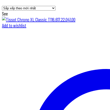
sắp
xếp
See
theo
mới
Add to wishlist
nhất