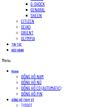
G-SHOCK
GENARAL
SHEEN
CITIZEN
SEIKO
ORIENT
OLYMPIA
TIN TỨC
BẢO HÀNH
Menu
Home
ĐỒNG HỒ NAM
ĐỒNG HỒ NỮ
ĐỒNG HỒ CƠ (AUTOMATIC)
ĐỒNG HỒ PIN
ĐỒNG HỒ THỤY SỸ
TISSOT