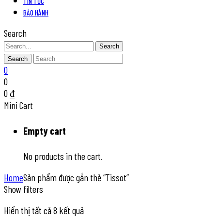
TIN TỨC
BẢO HÀNH
Search
Search
Search
0
0
0
₫
Mini Cart
Empty cart
No products in the cart.
Home
Sản phẩm được gắn thẻ “Tissot”
Show filters
Đã
Hiển thị tất cả 8 kết quả