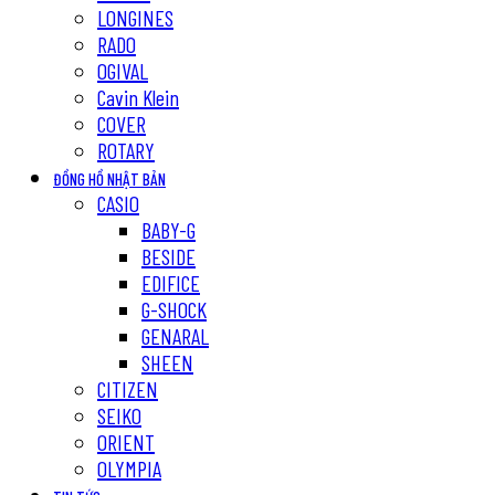
LONGINES
RADO
OGIVAL
Cavin Klein
COVER
ROTARY
ĐỒNG HỒ NHẬT BẢN
CASIO
BABY-G
BESIDE
EDIFICE
G-SHOCK
GENARAL
SHEEN
CITIZEN
SEIKO
ORIENT
OLYMPIA