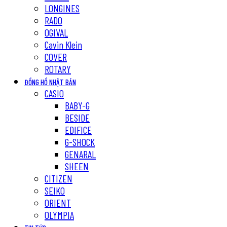
LONGINES
RADO
OGIVAL
Cavin Klein
COVER
ROTARY
ĐỒNG HỒ NHẬT BẢN
CASIO
BABY-G
BESIDE
EDIFICE
G-SHOCK
GENARAL
SHEEN
CITIZEN
SEIKO
ORIENT
OLYMPIA