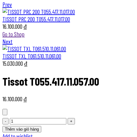
Prev
TISSOT PRC 200 T055.417.11.017.00
16.100.000
₫
Go to Shop
Next
TISSOT TXL T061.510.11.061.00
15.030.000
₫
Tissot T055.417.11.057.00
16.100.000
₫
Tissot
T055.417.11.057.00
Thêm vào giỏ hàng
quantity
Add to wishlist