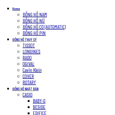
Home
ĐỒNG HỒ NAM
ĐỒNG HỒ NỮ
ĐỒNG HỒ CƠ (AUTOMATIC)
ĐỒNG HỒ PIN
ĐỒNG HỒ THỤY SỸ
TISSOT
LONGINES
RADO
OGIVAL
Cavin Klein
COVER
ROTARY
ĐỒNG HỒ NHẬT BẢN
CASIO
BABY-G
BESIDE
EDIFICE