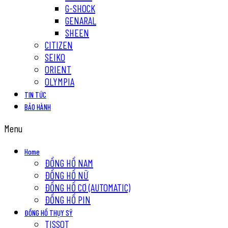
G-SHOCK
GENARAL
SHEEN
CITIZEN
SEIKO
ORIENT
OLYMPIA
TIN TỨC
BẢO HÀNH
Menu
Home
ĐỒNG HỒ NAM
ĐỒNG HỒ NỮ
ĐỒNG HỒ CƠ (AUTOMATIC)
ĐỒNG HỒ PIN
ĐỒNG HỒ THỤY SỸ
TISSOT