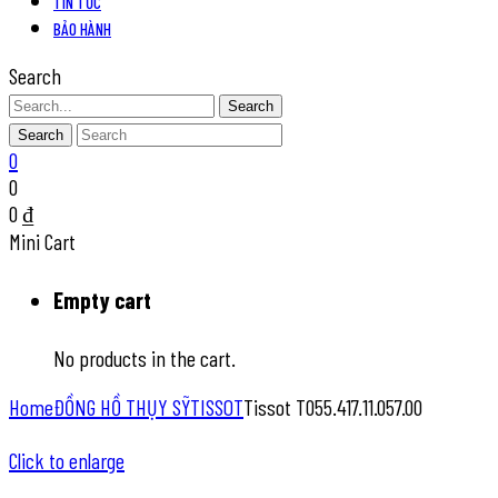
TIN TỨC
BẢO HÀNH
Search
Search
Search
0
0
0
₫
Mini Cart
Empty cart
No products in the cart.
Home
ĐỒNG HỒ THỤY SỸ
TISSOT
Tissot T055.417.11.057.00
Click to enlarge